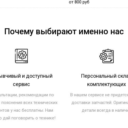
от 800 руб
Почему выбирают именно нас
ывчивый и доступный
Персональный скл
сервис
комплектующих
ультации, рекомендации по
В нашем сервисе не придетс
и пояснения всех технических
доставки запчастей. Ориги
нтов у нас бесплатны. Нам
детали всегда в налич
о дай поговорить о технике!