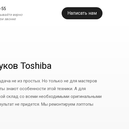
-55
Написать нам
зывайте верно
при звонке
уков Toshiba
адача не из простых. Но только не для мастеров
ты знают особенности этой техники. А для
укой склад со всеми необходимыми оригинальными
зультат не придется. Мы ремонтируем лэптопы