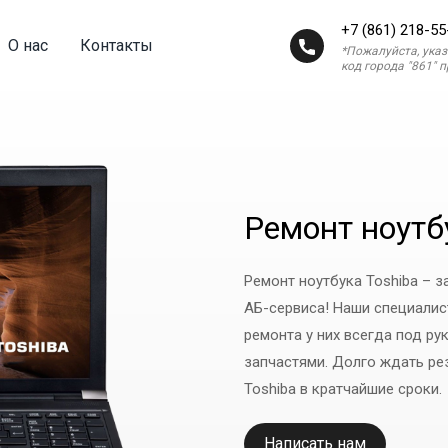
+7 (861) 218-55
О нас
Контакты
*Пожалуйста, ука
код города "861" 
Ремонт ноутб
Ремонт ноутбука Toshiba – з
АБ-сервиса! Наши специалис
ремонта у них всегда под р
запчастями. Долго ждать ре
Toshiba в кратчайшие сроки.
Написать нам