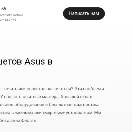
-55
Написать нам
зывайте верно
при звонке
етов Asus в
 глючить или перестал включаться? Эти проблемы
 У нас есть опытные мастера, большой склад
альное оборудование и бесплатная диагностика.
тацию с «живым» или «мертвым» устройством. Мы
аботоспособность.