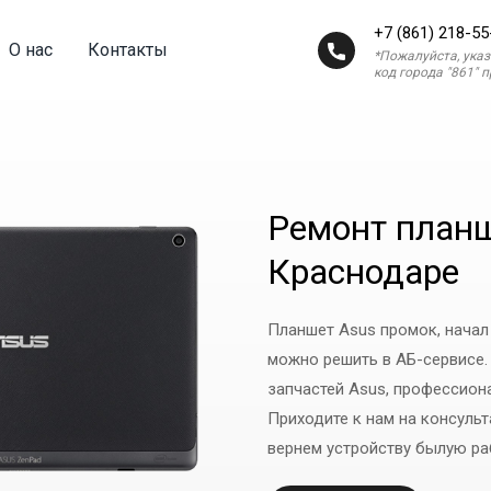
+7 (861) 218-55
О нас
Контакты
*Пожалуйста, ука
код города "861" 
Ремонт планш
Краснодаре
Планшет Asus промок, начал
можно решить в АБ-сервисе.
запчастей Asus, профессион
Приходите к нам на консуль
вернем устройству былую р