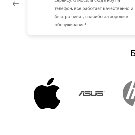
а, цена
сервису. Относила сюда ноут и
авилась
телефон, все работает качественно и
быстро чинят, спасибо за хорошее
обслуживание!